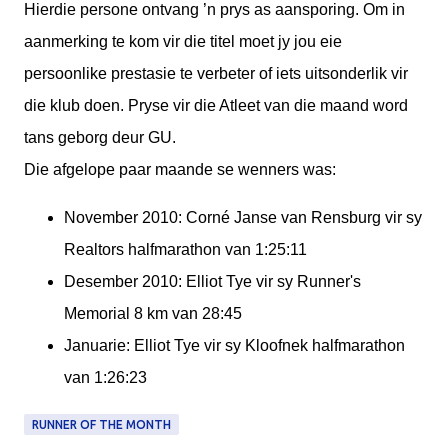
Hierdie persone ontvang ’n prys as aansporing. Om in
aanmerking te kom vir die titel moet jy jou eie
persoonlike prestasie te verbeter of iets uitsonderlik vir
die klub doen. Pryse vir die Atleet van die maand word
tans geborg deur GU.
Die afgelope paar maande se wenners was:
November 2010: Corné Janse van Rensburg vir sy
Realtors halfmarathon van 1:25:11
Desember 2010: Elliot Tye vir sy Runner's
Memorial 8 km van 28:45
Januarie: Elliot Tye vir sy Kloofnek halfmarathon
van 1:26:23
RUNNER OF THE MONTH