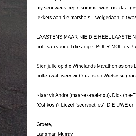
my senuwees begin sommer weer oor daai gesig.
lekkers aan die marshals – welgedaan, dit was
LAASTENS MAAR NIE DIE HEEL LAASTE NIE - 
hol - van voor uit die amper POER-MOErus Bu
Sien julle op die Winelands Marathon as ons L
hulle kwalifiseer vir Oceans en Wietse se groo
Klaar vir Andre (maar-ek-raai-nou), Dick (nie-Tr
(Oshkosh), Liezel (seervoetjies), DIE UWE e
Groete,
Langman Murray