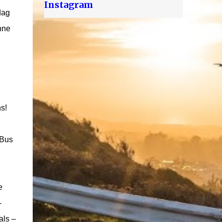
Instagram
dag
nne
s!
 Bus
e
-
als –