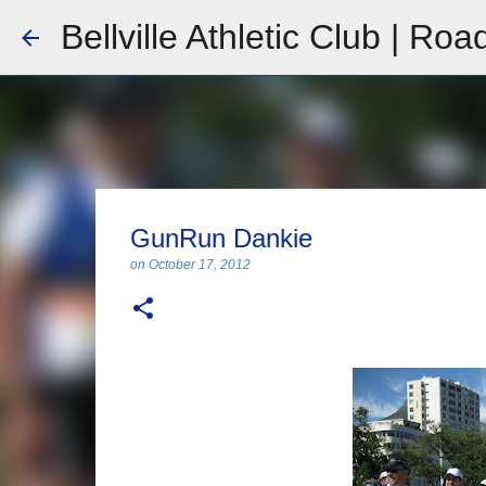
Bellville Athletic Club | Roa
GunRun Dankie
on
October 17, 2012