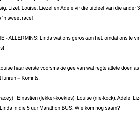
 Lizet, Louise, Liezel en Adele vir die uitdeel van die ander 
 ‘n sweet race!
ALLERMINS: Linda wat ons geroskam het, omdat ons te vin
s!
ouise haar eerste voorsmakie gee van wat regte atlete doen as
t funrun – Komrits.
acey) , Elnastien (lekker-koekies), Louise (nie-kock), Adele, Liz
n Linda in die 5 uur Marathon BUS. Wie kom nog saam?