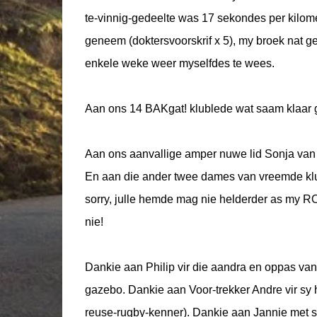
te-vinnig-gedeelte was 17 sekondes per kilome
geneem (doktersvoorskrif x 5), my broek nat g
enkele weke weer myselfdes te wees.
Aan ons 14 BAKgat! klublede wat saam klaa
Aan ons aanvallige amper nuwe lid Sonja van 
En aan die ander twee dames van vreemde klub
sorry, julle hemde mag nie helderder as my R
nie!
Dankie aan Philip vir die aandra en oppas van
gazebo. Dankie aan Voor-trekker Andre vir sy 
reuse-rugby-kenner). Dankie aan Jannie met sy