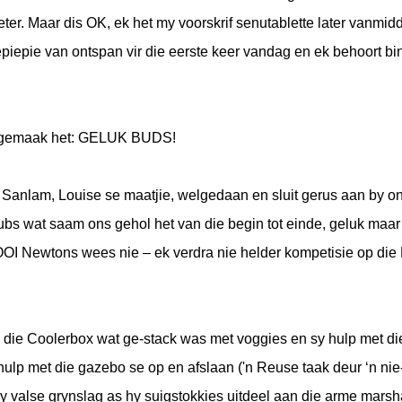
ter. Maar dis OK, ek het my voorskrif senutablette later vanmid
epiepie van ontspan vir die eerste keer vandag en ek behoort bi
r gemaak het: GELUK BUDS!
Sanlam, Louise se maatjie, welgedaan en sluit gerus aan by on
s wat saam ons gehol het van die begin tot einde, geluk maar
OOI Newtons wees nie – ek verdra nie helder kompetisie op die
 die Coolerbox wat ge-stack was met voggies en sy hulp met di
hulp met die gazebo se op en afslaan ('n Reuse taak deur ‘n nie
 valse grynslag as hy suigstokkies uitdeel aan die arme marsh