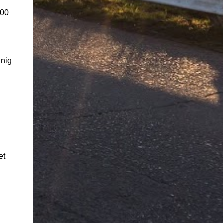
300
nig
et