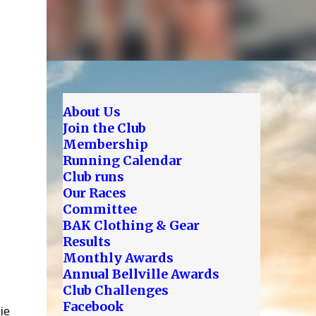
About Us
Join the Club
Membership
Running Calendar
Club runs
Our Races
Committee
BAK Clothing & Gear
Results
Monthly Awards
Annual Bellville Awards
Club Challenges
Facebook
ie